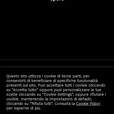
Dinamismo invernale
Pro
Questo sito utilizza i cookie di terze parti, per
consentirti di beneficiare di specifiche funzionalità
presenti sul sito. Puoi accettare tutti i cookie cliccando
su "Accetta tutto" oppure puoi personalizzare le tue
scelte cliccando su "Cookie Settings”, oppure rifiutare i
cookie, mantenendo le impostazioni di default,
cliccando su “Rifiuta tutti”. Consulta la
Cookie Policy
Copyright 2023 by Scalo Di Porta Romana.
Privacy e Cookie Policy
per saperne di più.