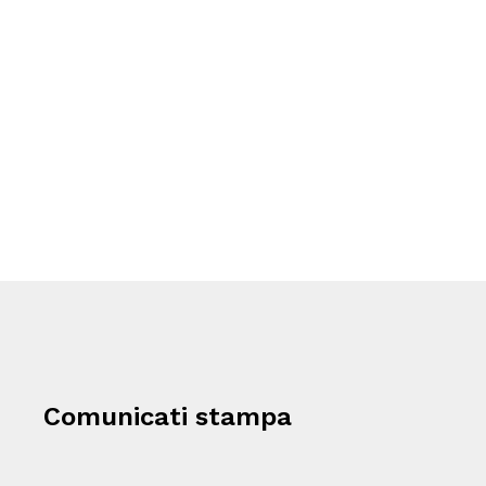
SCALOdARTS
L’Arte Urbana a Scalo Romana
Comunicati stampa