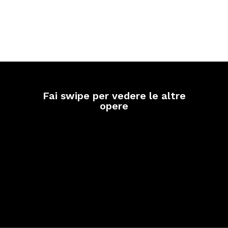
Fai swipe per vedere le altre
opere
Dinamismo invernale
Pro