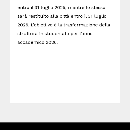
g
entro il 31 luglio 2025, mentre lo stesso
d
sarà restituito alla città entro il 31 luglio
c
2026. L’obiettivo è la trasformazione della
c
struttura in studentato per l’anno
s
accademico 2026.
m