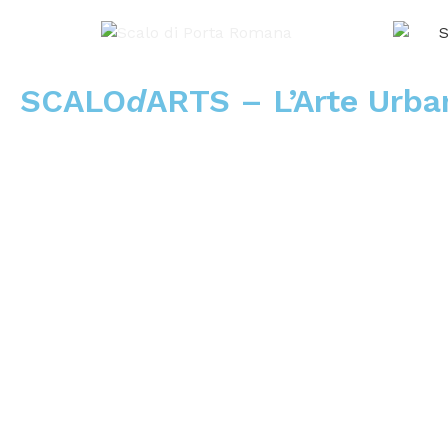
SCALO
d
ARTS – L’Arte Urb