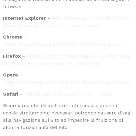
browser:
Internet Explorer
–
http://windows.microsoft.com/en-
gb/windows-vista/block-or-allow-cookies
Chrome
–
https://support.google.com/chrome/answer/95647
Firefox
–
https://support.mozilla.org/en-US/kb/enable-
and-disable-cookies-website-preferences
Opera
–
http://www.opera.com/help/tutorials/security/privacy/
Safari
–
http://support.apple.com/kb/PH17191
Ricordiamo che disabilitare tutti i cookie, anche i
cookie strettamente necessari potrebbe causare disagi
alla navigazione sul Sito ed impedire la fruizione di
alcune funzionalità del Sito.