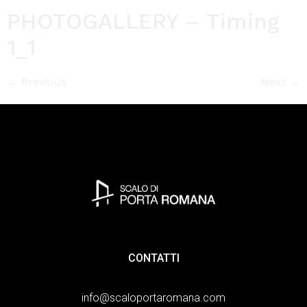
PHOTOGALLERY – Timing
1_1
←
Previous
Next
→
CONTATTI
info@scaloportaromana.com