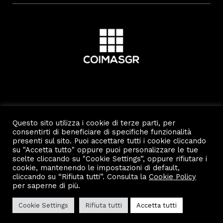
Questo sito utilizza i cookie di terze parti, per
consentirti di beneficiare di specifiche funzionalità
presenti sul sito. Puoi accettare tutti i cookie cliccando
su "Accetta tutto" oppure puoi personalizzare le tue
scelte cliccando su "Cookie Settings”, oppure rifiutare i
cookie, mantenendo le impostazioni di default,
cliccando su “Rifiuta tutti”. Consulta la
Cookie Policy
Copyright 2022 by Scalo Di Porta Romana.
Privacy e Cookie Policy
per saperne di più.
Cookie Settings
Rifiuta tutti
Accetta tutti