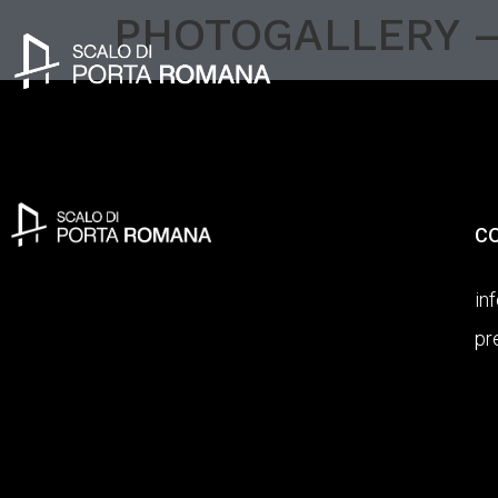
PHOTOGALLERY – 
C
in
pr