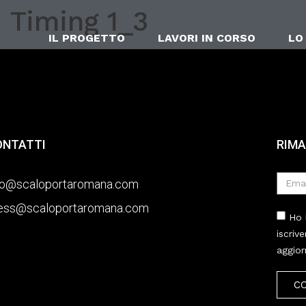
Timing 1_3
IL PROGETTO
LAVORI IN CORSO
LO
ONTATTI
RIMA
fo@scaloportaromana.com
ess@scaloportaromana.com
Ho 
iscriv
aggior
C