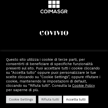
Questo sito utilizza i cookie di terze parti, per
consentirti di beneficiare di specifiche funzionalità
presenti sul sito. Puoi accettare tutti i cookie cliccando
su "Accetta tutto" oppure puoi personalizzare le tue
scelte cliccando su "Cookie Settings”, oppure rifiutare i
cookie, mantenendo le impostazioni di default,
cliccando su “Rifiuta tutti”. Consulta la
Cookie Policy
Copyright 2022 by Scalo Di Porta Romana.
Privacy e Cookie Policy
per saperne di più.
Cookie Settings
Rifiuta tutti
Accetta tutti