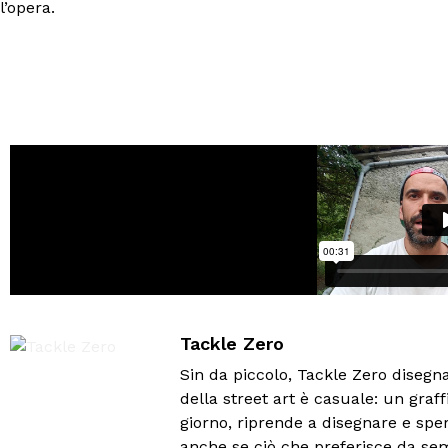
l’opera.
Tackle Zero
Sin da piccolo, Tackle Zero disegna
della street art è casuale: un graf
giorno, riprende a disegnare e sper
anche se ciò che preferisce da sem