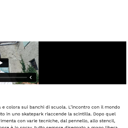
 e colora sui banchi di scuola. L’incontro con il mondo
fito in uno skatepark riaccende la scintilla. Dopo quel
imenta con varie tecniche, dal pennello, allo stencil,
pre è lo spray, tutto sempre disegnato a mano libera.