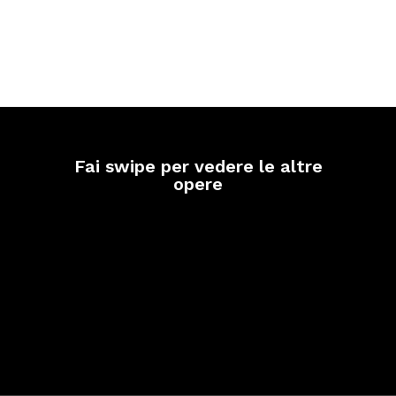
Fai swipe per vedere le altre
opere
Dinamismo invernale
Pro