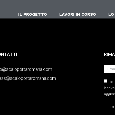
IL PROGETTO
LAVORI IN CORSO
LO
ONTATTI
RIMA
fo@scaloportaromana.com
ess@scaloportaromana.com
Ho 
iscriv
aggior
C