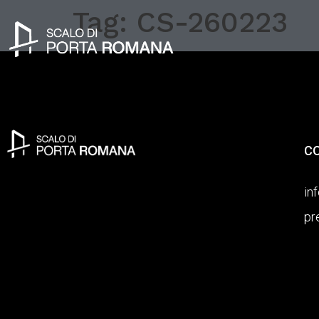
Tag:
CS-260223
C
in
pr