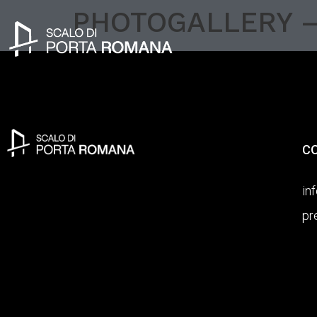
PHOTOGALLERY – V
C
in
pr