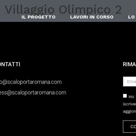
illaggio Olimpico 2
IL PROGETTO
LAVORI IN CORSO
LO
ONTATTI
RIMA
fo@scaloportaromana.com
ess@scaloportaromana.com
Ho 
iscriv
aggior
C