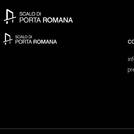
C
in
pr