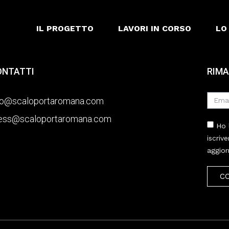
IL PROGETTO
LAVORI IN CORSO
LO
ONTATTI
RIMA
fo@scaloportaromana.com
ess@scaloportaromana.com
Ho 
iscriv
aggior
C