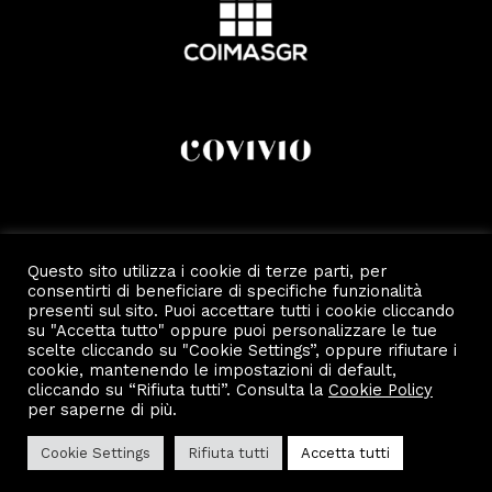
Questo sito utilizza i cookie di terze parti, per
consentirti di beneficiare di specifiche funzionalità
presenti sul sito. Puoi accettare tutti i cookie cliccando
su "Accetta tutto" oppure puoi personalizzare le tue
scelte cliccando su "Cookie Settings”, oppure rifiutare i
cookie, mantenendo le impostazioni di default,
cliccando su “Rifiuta tutti”. Consulta la
Cookie Policy
Copyright 2022 by Scalo Di Porta Romana.
Privacy e Cookie Policy
per saperne di più.
Cookie Settings
Rifiuta tutti
Accetta tutti