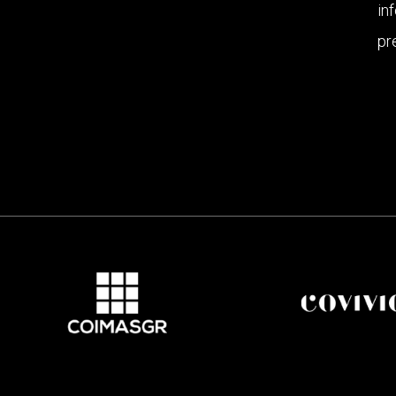
in
pr