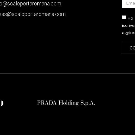
fo@scaloportaromana.com
ess@scaloportaromana.com
Ho 
iscriv
aggior
C