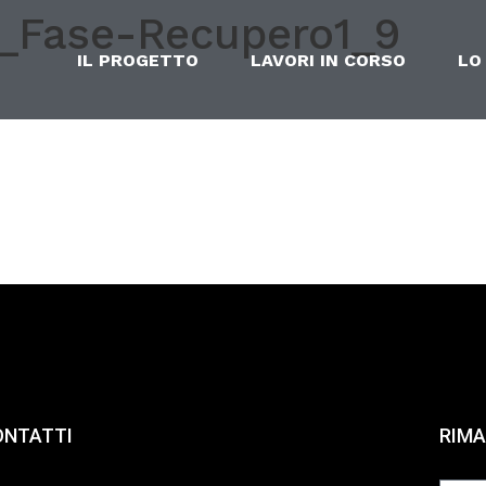
o_Fase-Recupero1_9
IL PROGETTO
LAVORI IN CORSO
LO
ONTATTI
RIMA