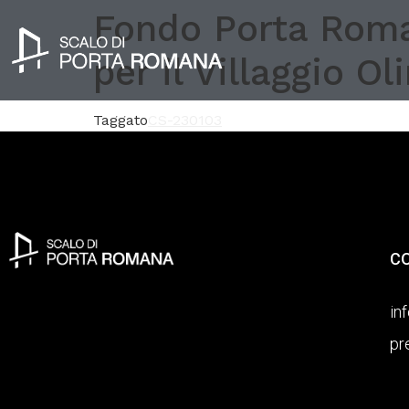
Fondo Porta Roman
per il Villaggio O
Taggato
CS-230103
C
in
pr