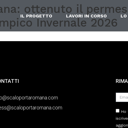
a: ottenuto il permess
IL PROGETTO
LAVORI IN CORSO
LO
limpico Invernale 2026
ONTATTI
RIMA
fo@scaloportaromana.com
ess@scaloportaromana.com
Ho 
iscriv
aggior