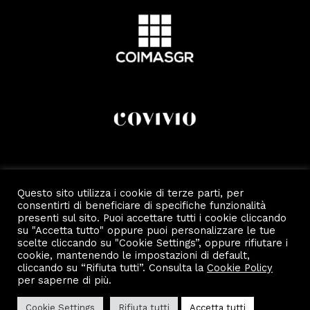
Questo sito utilizza i cookie di terze parti, per
consentirti di beneficiare di specifiche funzionalità
presenti sul sito. Puoi accettare tutti i cookie cliccando
su "Accetta tutto" oppure puoi personalizzare le tue
scelte cliccando su "Cookie Settings”, oppure rifiutare i
cookie, mantenendo le impostazioni di default,
cliccando su “Rifiuta tutti”. Consulta la
Cookie Policy
per saperne di più.
Copyright 2022 by Scalo Di Porta Romana.
Privacy e Cookie Policy
Cookie Settings
Rifiuta tutti
Accetta tutti